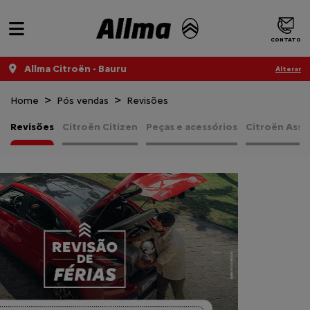
CONTATO
Allma Citroën - Bauru
Alterar
Home
Pós vendas
Revisões
Revisões
Citroën Citizen
Peças e acessórios
Citroën Assi