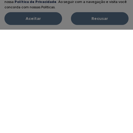
nossa
Política de Privacidade
. Ao seguir com a navegação e visita você
concorda com nossas Políticas.
Aceitar
Recusar
REVISÃO E MANUTENÇÃO
CITROËN
Preencha o formulário para tirar suas dúvidas ou realizar
um agendamento de serviços. Entraremos em contato
com você rapidamente.