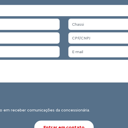
 países e 3000 pontos de
 e agora chegou a hora de
sta comodidade.
2.
Durante a manutenção, qualquer
3.