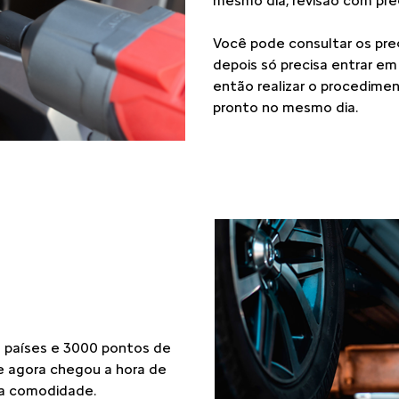
carousel.texts.control_prev