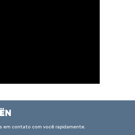
UA REVISÃO
grama de pós-venda com 10 benefícios
a vida: revisão agendada com entrega no
o fixo e muito mais.
ços de cada revisão para seu modelo,
m contato com a nossa concessionária e
to, já sabendo que o seu veículo ficará