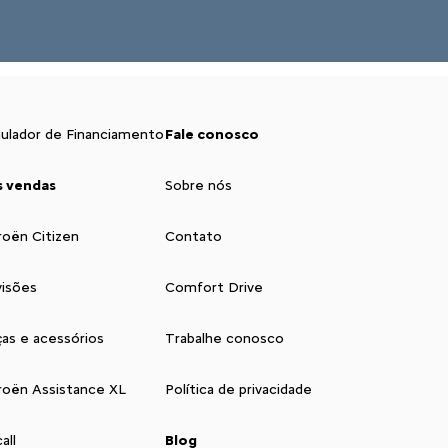
talhes sobre o que precisa ser feito.
A informação chegará para os especialistas
eles darão início aos reparos.