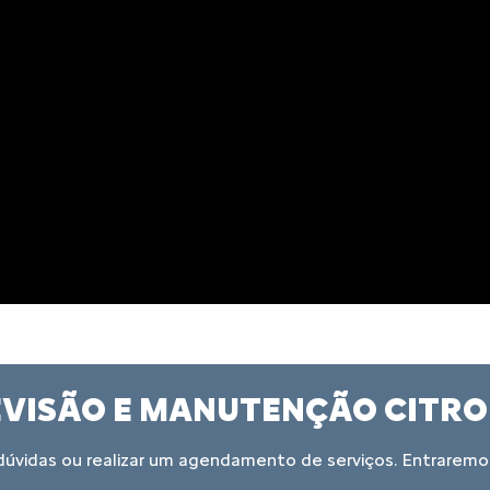
AGENDE S
O Citroën & Você é um pro
pensados em facilitar a su
mesmo dia, revisão com preç
Você pode consultar os pre
depois só precisa entrar e
então realizar o procedimen
pronto no mesmo dia.