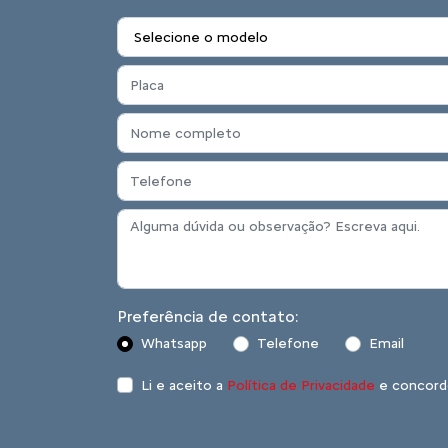
VÍDEO CHECK
O VideoCheck está presente em mais de 30
venda pela Europa, América Latina e África,
você, cliente Citroën Brasil ter acesso a e
1.
Traga o seu Citroën até a concessionária.