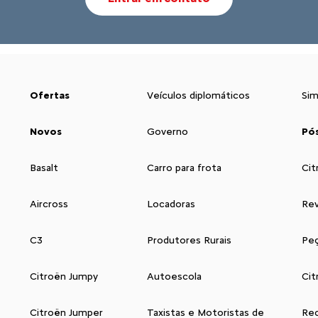
necessidade de serviço adicional vai ser
de
encaminhada para a sua aprovação.
5.
Através de uma simples seleção, você
6.
decide os serviços que deseja realizar.
e 