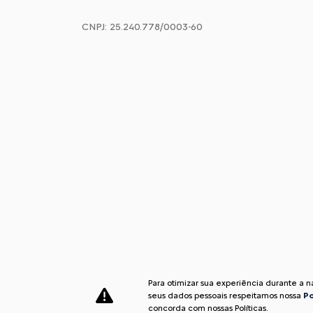
CNPJ: 25.240.778/0003-60
Para otimizar sua experiência durante a 
seus dados pessoais respeitamos nossa
Po
Desenvolvido pela DEALERSPACE ® Direitos Reservados.
concorda com nossas Políticas.