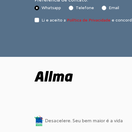
Whatsapp
Telefone
Email
Li e aceito a
Política de Privacidade
e concord
Desacelere. Seu bem maior é a vida