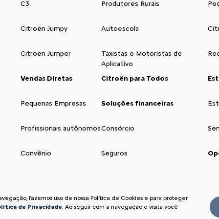
C3
Produtores Rurais
Peç
Citroën Jumpy
Autoescola
Cit
Citroën Jumper
Taxistas e Motoristas de
Rec
Aplicativo
Vendas Diretas
Citroën para Todos
Es
Pequenas Empresas
Soluções financeiras
Es
Profissionais autônomos
Consórcio
Se
Convênio
Seguros
Op
navegação, fazemos uso de nossa Política de Cookies e para proteger
lítica de Privacidade
. Ao seguir com a navegação e visita você
Acompanhe nossa concession