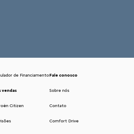
ulador de Financiamento
Fale conosco
s vendas
Sobre nós
roën Citizen
Contato
isões
Comfort Drive