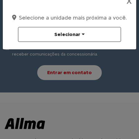
X
Selecione a unidade mais próxima a você.
Preferência de contato:
Selecionar
Whatsapp
Telefone
Email
Li e aceito a
Política de Privacidade
e concordo em
receber comunicações da concessionária.
Entrar em contato