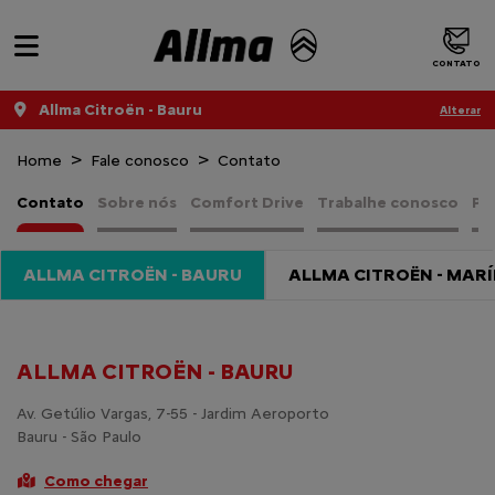
CONTATO
Allma Citroën - Bauru
Alterar
Home
Fale conosco
Contato
Contato
Sobre nós
Comfort Drive
Trabalhe conosco
Pol
ALLMA CITROËN - BAURU
ALLMA CITROËN - MARÍ
ALLMA CITROËN - BAURU
Av. Getúlio Vargas, 7-55 - Jardim Aeroporto
Bauru - São Paulo
Como chegar