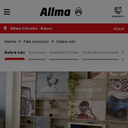
CONTATO
Allma Citroën - Bauru
Alterar
Home
Fale conosco
Sobre nós
Sobre nós
Contato
Comfort Drive
Trabalhe conosco
Pol