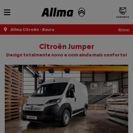
CONTATO
Allma Citroën - Bauru
Alterar
Citroën Jumper
Design totalmente novo e com ainda mais conforto!