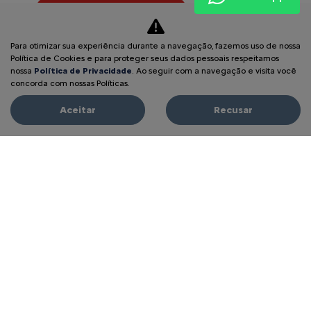
Entrar em contato
Para otimizar sua experiência durante a navegação, fazemos uso de nossa
Comparar versão
Política de Cookies e para proteger seus dados pessoais respeitamos
nossa
Política de Privacidade
. Ao seguir com a navegação e visita você
concorda com nossas Políticas.
Aceitar
Recusar
FIQUE POR DENTRO
DOS DETALHES
Linha XTR
Versatilidade