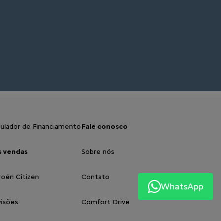
ulador de Financiamento
Fale conosco
s vendas
Sobre nós
roën Citizen
Contato
WhatsApp
isões
Comfort Drive