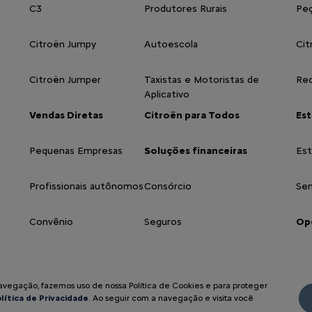
C3
Produtores Rurais
Peç
Citroën Jumpy
Autoescola
Cit
Citroën Jumper
Taxistas e Motoristas de
Rec
Aplicativo
Vendas Diretas
Citroën para Todos
Es
Pequenas Empresas
Soluções financeiras
Es
Profissionais autônomos
Consórcio
Se
Convênio
Seguros
Op
navegação, fazemos uso de nossa Política de Cookies e para proteger
lítica de Privacidade
. Ao seguir com a navegação e visita você
Acompanhe nossa concession