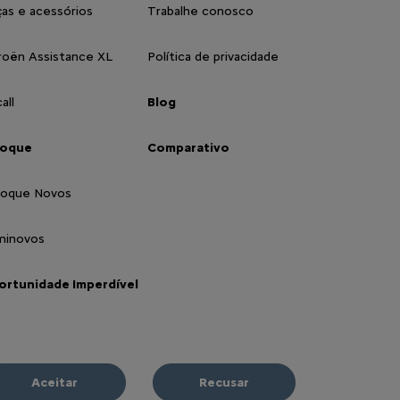
as e acessórios
Trabalhe conosco
roën Assistance XL
Política de privacidade
all
Blog
toque
Comparativo
toque Novos
minovos
ortunidade Imperdível
Aceitar
Recusar
ária nas Redes Sociais: