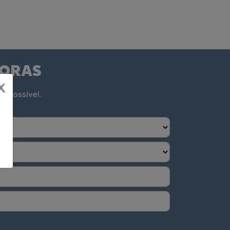
DORAS
X
o possível.