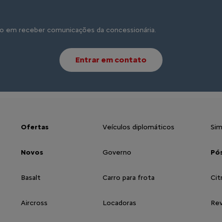
o em receber comunicações da concessionária.
Entrar em contato
Ofertas
Veículos diplomáticos
Sim
Novos
Governo
Pó
Basalt
Carro para frota
Cit
Aircross
Locadoras
Rev