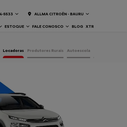
14-5533
ALLMA CITROËN - BAURU
ESTOQUE
FALE CONOSCO
BLOG
XTR
Locadoras
Produtores Rurais
Autoescola
Taxistas e Motor