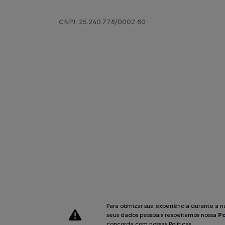
CNPJ: 25.240.778/0002-80
Para otimizar sua experiência durante a 
seus dados pessoais respeitamos nossa
Po
Desenvolvido pela DEALERSPACE ® Direitos Reservados.
concorda com nossas Políticas.