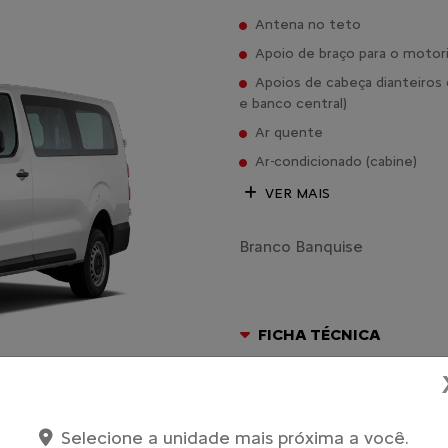
Antena no teto
Apoio de braço para o motor
Apoios de cabeça dianteiros 
e banco central)
Ar quente
Ar-condicionado (cabine)
VER MAIS
Branco Banquise
FICHA TÉCNICA
Entrar em contato
Selecione a unidade mais próxima a você.
Comparar versão