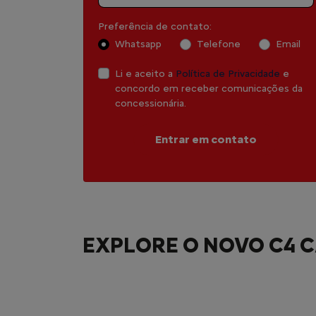
Preferência de contato:
Whatsapp
Telefone
Email
Li e aceito a
Política de Privacidade
e
concordo em receber comunicações da
concessionária.
Entrar em contato
EXPLORE O NOVO C4 C