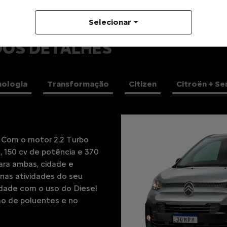
Selecionar
DOS DETALHES
nologia
Transformação
Citizen
Citroën + Se
? Com o motor 2.2 Turbo
 150 cv de potência e 370
ara ambas, cidade e
nas atividades do seu
dade com o uso do Diesel
ão de poluentes e no