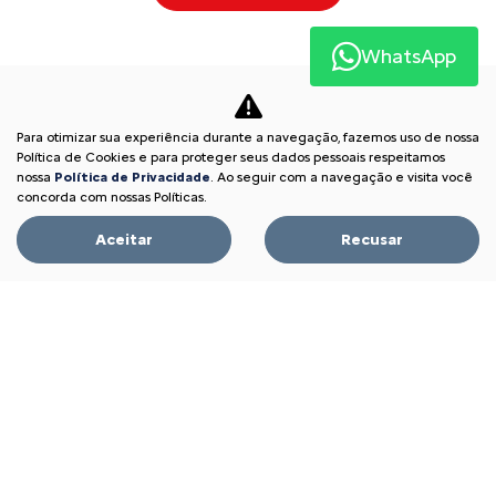
WhatsApp
Para otimizar sua experiência durante a navegação, fazemos uso de nossa
Política de Cookies e para proteger seus dados pessoais respeitamos
nossa
Política de Privacidade
. Ao seguir com a navegação e visita você
concorda com nossas Políticas.
Acompanhe nossa concessionária nas Redes Sociais:
Aceitar
Recusar
CNPJ: 25.240.778/0001-07
Ofertas
Novos
Basalt
Aircross