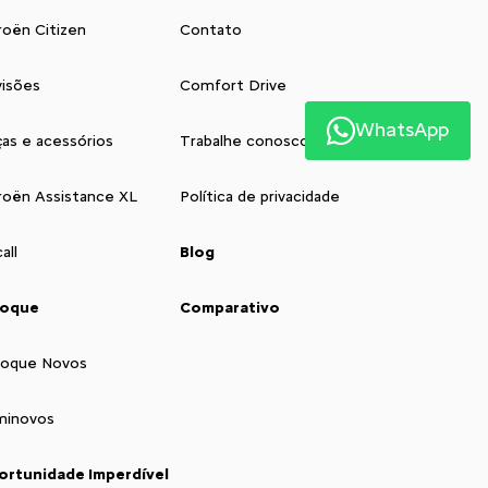
roën Citizen
Contato
isões
Comfort Drive
WhatsApp
as e acessórios
Trabalhe conosco
roën Assistance XL
Política de privacidade
all
Blog
toque
Comparativo
toque Novos
minovos
ortunidade Imperdível