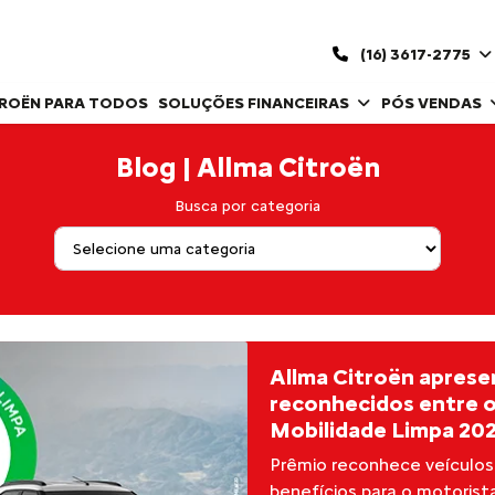
(16) 3617-2775
TROËN PARA TODOS
SOLUÇÕES FINANCEIRAS
PÓS VENDAS
Blog | Allma Citroën
Busca por categoria
Allma Citroën aprese
reconhecidos entre o
Mobilidade Limpa 20
Prêmio reconhece veículos
benefícios para o motorist