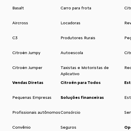
Basalt
Carro para frota
Cit
Aircross
Locadoras
Rev
C3
Produtores Rurais
Peç
Citroën Jumpy
Autoescola
Cit
Citroën Jumper
Taxistas e Motoristas de
Rec
Aplicativo
Vendas Diretas
Citroën para Todos
Es
Pequenas Empresas
Soluções financeiras
Es
Profissionais autônomos
Consórcio
Se
Convênio
Seguros
Op