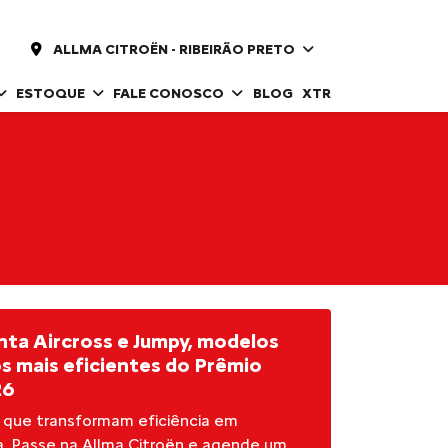
ALLMA CITROËN - RIBEIRÃO PRETO
ESTOQUE
FALE CONOSCO
BLOG
XTR
nta Aircross e Jumpy, modelos
s mais eficientes do Prêmio
26
 que transformam eficiência em
a. Passe na Allma Citroën e agende um