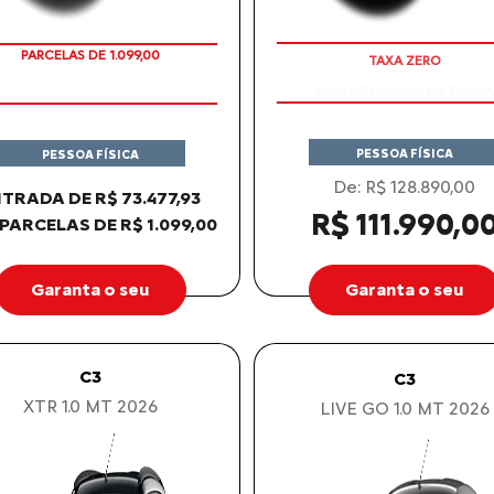
COM SEU USADO NA TROCA
PARCELAS DE 1.099,00
PESSOA FÍSICA
PESSOA FÍSICA
De: R$ 128.890,00
TRADA DE R$ 73.477,93
R$ 111.990,0
 PARCELAS DE R$ 1.099,00
Garanta o seu
Garanta o seu
C3
C3
XTR 1.0 MT 2026
LIVE GO 1.0 MT 2026