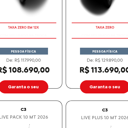
COM SEU USADO NA TROCA
COM SEU USADO NA TROCA
PESSOA FÍSICA
PESSOA FÍSICA
De: R$ 117.990,00
De: R$ 129.890,00
R$ 108.690,00
R$ 113.690,0
Garanta o seu
Garanta o seu
C3
C3
LIVE PACK 1.0 MT 2026
LIVE PLUS 1.0 MT 202