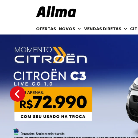
OFERTAS
NOVOS
VENDAS DIRETAS
CI
templates.template-01.components.carousel.texts.