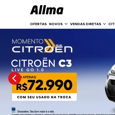
OFERTAS
NOVOS
VENDAS DIRETAS
CI
templates.template-01.components.carousel.texts.