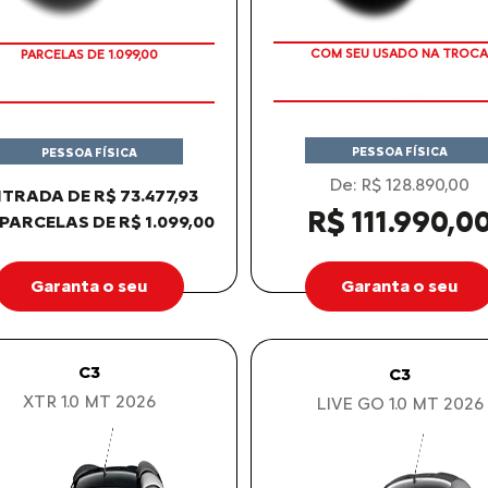
PARCELAS DE 1.099,00
TAXA ZERO
COM SEU USADO NA TROCA
PESSOA FÍSICA
PESSOA FÍSICA
De: R$ 128.890,00
TRADA DE R$ 73.477,93
R$ 111.990,0
 PARCELAS DE R$ 1.099,00
Garanta o seu
Garanta o seu
C3
C3
XTR 1.0 MT 2026
LIVE GO 1.0 MT 2026