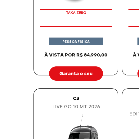
APROVEITE!
PESSOA FÍSICA
À VISTA POR R$ 84.990,00
À 
Garanta o seu
C3
LIVE GO 1.0 MT 2026
EDI