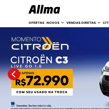
OFERTAS
NOVOS
VENDAS DIRETAS
CI
templates.template-01.components.carousel.texts.