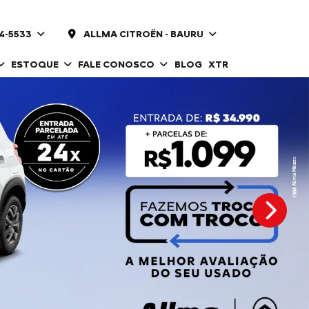
14-5533
ALLMA CITROËN - BAURU
ESTOQUE
FALE CONOSCO
BLOG
XTR
templat