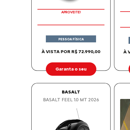
COM SEU USADO NA TROCA
PESSOA FÍSICA
À VISTA POR R$ 72.990,00
À 
Garanta o seu
BASALT
BASALT FEEL 1.0 MT 2026