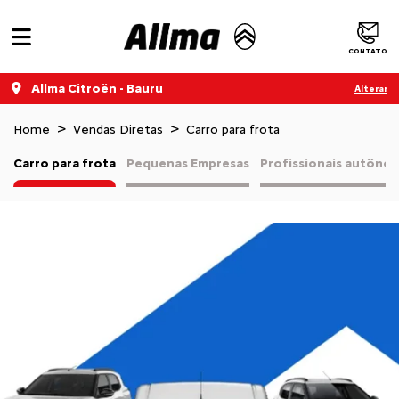
CONTATO
Allma Citroën - Bauru
Alterar
Home
Vendas Diretas
Carro para frota
Carro para frota
Pequenas Empresas
Profissionais autôno