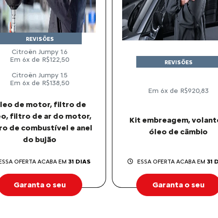
REVISÕES
Citroën Jumpy 1.6
Em 6x de R$122,50
REVISÕES
Citroën Jumpy 1.5
Em 6x de R$138,50
Em 6x de R$920,83
leo de motor, filtro de
o, filtro de ar do motor,
Kit embreagem, volant
tro de combustível e anel
óleo de câmbio
do bujão
ESSA OFERTA ACABA EM
31 DIAS
ESSA OFERTA ACABA EM
31 
Garanta o seu
Garanta o seu