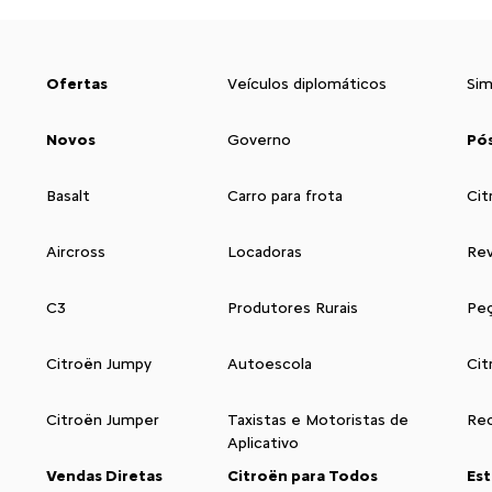
Ofertas
Veículos diplomáticos
Sim
Novos
Governo
Pó
Basalt
Carro para frota
Cit
Aircross
Locadoras
Rev
C3
Produtores Rurais
Peç
Citroën Jumpy
Autoescola
Cit
Citroën Jumper
Taxistas e Motoristas de
Rec
Aplicativo
Vendas Diretas
Citroën para Todos
Es