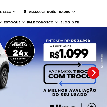
14-5533
ALLMA CITROËN - BAURU
ESTOQUE
FALE CONOSCO
BLOG
XTR
templat