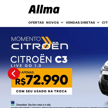
OFERTAS
NOVOS
VENDAS DIRETAS
CI
templates.template-01.components.carousel.texts.