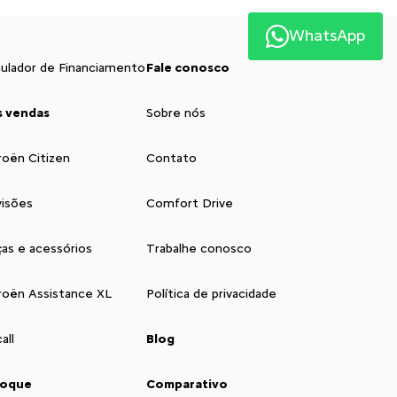
WhatsApp
ulador de Financiamento
Fale conosco
s vendas
Sobre nós
roën Citizen
Contato
isões
Comfort Drive
as e acessórios
Trabalhe conosco
roën Assistance XL
Política de privacidade
all
Blog
toque
Comparativo