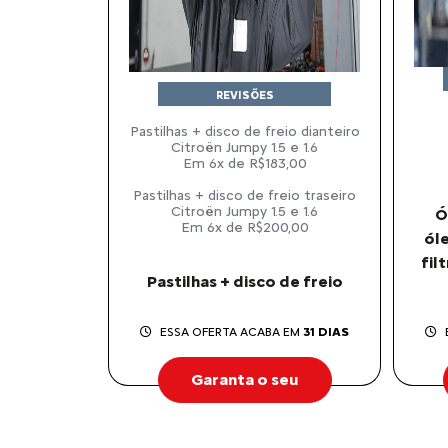
REVISÕES
Pastilhas + disco de freio dianteiro
Citroën Jumpy 1.5 e 1.6
Em 6x de R$183,00
Pastilhas + disco de freio traseiro
Citroën Jumpy 1.5 e 1.6
Ó
Em 6x de R$200,00
óle
fil
Pastilhas + disco de freio
ESSA OFERTA ACABA EM
31 DIAS
Garanta o seu