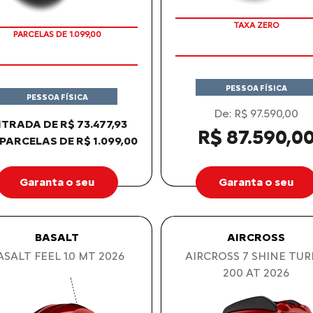
COM SEU USADO NA TROCA
PARCELAS DE 1.099,00
PESSOA FÍSICA
PESSOA FÍSICA
De: R$ 97.590,00
TRADA DE R$ 73.477,93
R$ 87.590,0
 PARCELAS DE R$ 1.099,00
Garanta o seu
Garanta o seu
BASALT
AIRCROSS
ASALT FEEL 1.0 MT 2026
AIRCROSS 7 SHINE TU
200 AT 2026