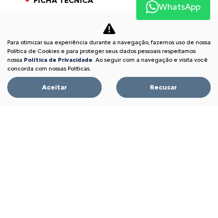
FICHA TÉCNICA
WhatsApp
Entrar em contato
Para otimizar sua experiência durante a navegação, fazemos uso de nossa
Comparar versão
Política de Cookies e para proteger seus dados pessoais respeitamos
nossa
Política de Privacidade
. Ao seguir com a navegação e visita você
concorda com nossas Políticas.
Aceitar
Recusar
FIQUE POR DENTRO
DOS DETALHES
Linha XTR
Versatilidade