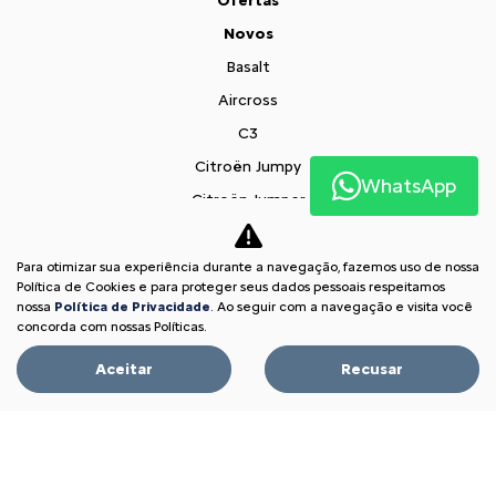
Ofertas
Novos
Basalt
Aircross
C3
Citroën Jumpy
WhatsApp
Citroën Jumper
Vendas Diretas
Pequenas Empresas
Para otimizar sua experiência durante a navegação, fazemos uso de nossa
Política de Cookies e para proteger seus dados pessoais respeitamos
Profissionais autônomos
nossa
Política de Privacidade
. Ao seguir com a navegação e visita você
concorda com nossas Políticas.
Convênio
Veículos diplomáticos
Aceitar
Recusar
Governo
Carro para frota
Locadoras