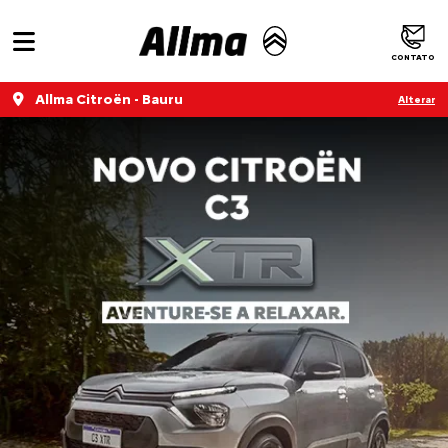
CONTATO
Allma Citroën - Bauru
Alterar