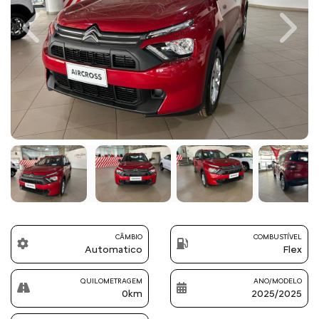
Previous
Next
CÂMBIO
COMBUSTÍVEL
Automatico
Flex
QUILOMETRAGEM
ANO/MODELO
0km
2025/2025