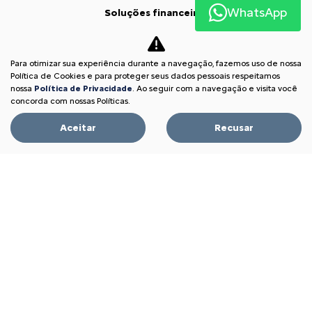
WhatsApp
Soluções financeiras
Consórcio
Seguros
Para otimizar sua experiência durante a navegação, fazemos uso de nossa
Simulador de Financiamento
Política de Cookies e para proteger seus dados pessoais respeitamos
nossa
Política de Privacidade
. Ao seguir com a navegação e visita você
Pós vendas
concorda com nossas Políticas.
Citroën Citizen
Aceitar
Recusar
Revisões
Peças e acessórios
Citroën Assistance XL
Recall
Estoque
Estoque Novos
Seminovos
Oportunidade Imperdível
Fale conosco