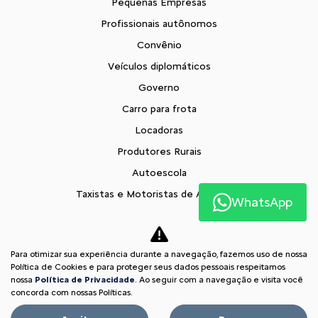
Pequenas Empresas
Profissionais autônomos
Convênio
Veículos diplomáticos
Governo
Carro para frota
Locadoras
Produtores Rurais
Autoescola
Taxistas e Motoristas de Aplicativo
WhatsApp
Citroën para Todos
Soluções financeiras
Para otimizar sua experiência durante a navegação, fazemos uso de nossa
Consórcio
Política de Cookies e para proteger seus dados pessoais respeitamos
Seguros
nossa
Política de Privacidade
. Ao seguir com a navegação e visita você
concorda com nossas Políticas.
Simulador de Financiamento