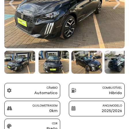
Previous
Next
CÂMBIO
COMBUSTÍVEL
Automatico
Hibrido
QUILOMETRAGEM
ANO/MODELO
0km
2025/2026
COR
Preto