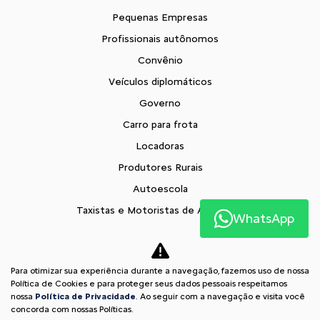
Pequenas Empresas
Profissionais autônomos
Convênio
Veículos diplomáticos
Governo
Carro para frota
Locadoras
Produtores Rurais
Autoescola
Taxistas e Motoristas de Aplicativo
WhatsApp
Citroën para Todos
Soluções financeiras
Para otimizar sua experiência durante a navegação, fazemos uso de nossa
Consórcio
Política de Cookies e para proteger seus dados pessoais respeitamos
Seguros
nossa
Política de Privacidade
. Ao seguir com a navegação e visita você
concorda com nossas Políticas.
Simulador de Financiamento