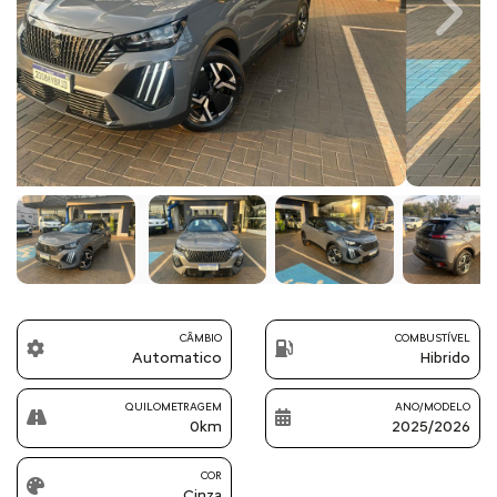
Previous
Next
CÂMBIO
COMBUSTÍVEL
Automatico
Hibrido
QUILOMETRAGEM
ANO/MODELO
0km
2025/2026
COR
Cinza